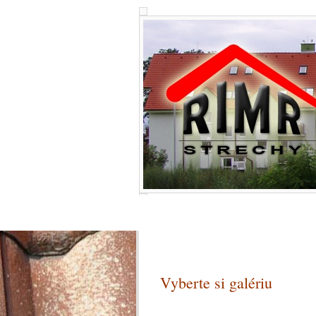
Úvod
Krovy
Krytina
Vyberte si galériu