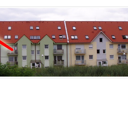
Strešné Okná
Sádrokartóny
Podlahy, Dvere
Galéria