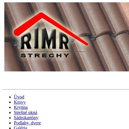
Úvod
Krovy
Krytina
Strešné okná
Sádrokartóny
Podlahy, dvere
Galéria